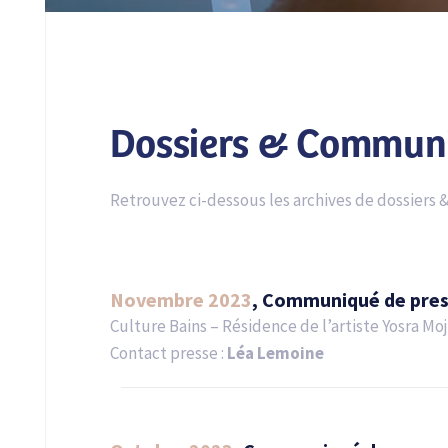
Dossiers & Communi
Retrouvez ci-dessous les archives de dossiers 
Novembre 2023
, Communiqué de pre
Culture Bains – Résidence de l’artiste Yosra Mo
Contact presse :
Léa Lemoine