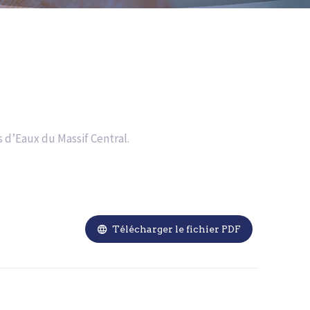
 d’Eaux du Massif Central.

Télécharger le fichier PDF