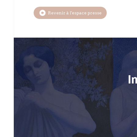

Revenir à l'espace presse
I