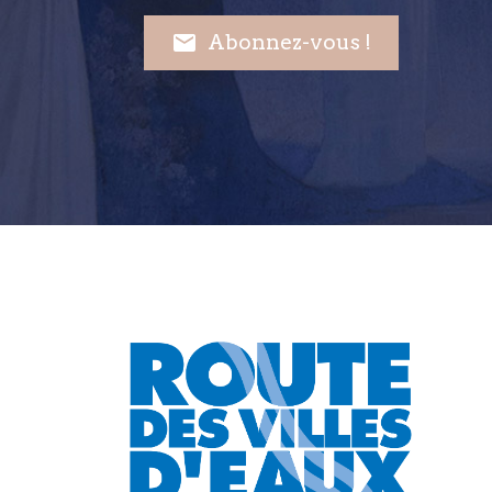

Abonnez-vous !